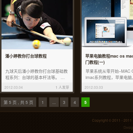
潘小婷教你打台球教程
苹果电脑教程mac os m
门教程(一)
九球天后潘小婷教你打台球基础教
苹果系统从零开始–MAC O
程系列：台球的基本杆法等。 …
imac系列教程，苹果电脑
2012.03.04
1 人发芽
2012.03.03
第 5 页 , 共 5 页
1
...
3
4
5
Copyright © 2011 - 2011
Desi