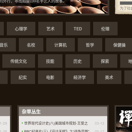
的外行，寻找拍摄199名手艺人的故事。
▇▇▇
为了社会.
355gd
:grin: 
心理学
艺术
TED
伦理
fd55gd
纳 :grin:
fd55gd
音乐
名校
计算机
哲学
保健操
【 u 7 u
fd55gd
传统文化
技能
历史
探索
m o m 
fd55gd
u 7 u .
纪实
电影
经济学
美术
杂草丛生
1-29
世界现代设计史(八)美国城市规划-王受之
03-13
1-28
BBC纪录片(三)《设计天赋》之“战争蓝图”
05-12