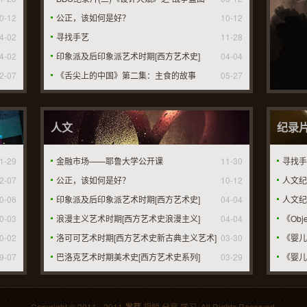
0-12
公正，该如何是好？
10-12
4-02
寻找手艺
11-28
4-02
印象派及后印象派艺术时期[西方艺术史]
04-04
2-07
《舌尖上的中国》第二集：主食的故事
05-27
人文
纪录
1-29
金融市场——耶鲁大学公开课
11-30
寻找手
2-07
公正，该如何是好？
10-12
人文纪
0-06
印象派及后印象派艺术时期[西方艺术史]
04-04
人文纪
0-03
浪漫主义艺术时期[西方艺术史浪漫主义]
04-04
《Obj
0-02
洛可可艺术时期[西方艺术史新古典主义艺术]
03-30
《婴儿
9-07
巴洛克艺术时期美术史[西方艺术史系列]
03-29
《婴儿
Copyright © 2011 - 2011
·视频·分享·学习. All Rights Reserved.