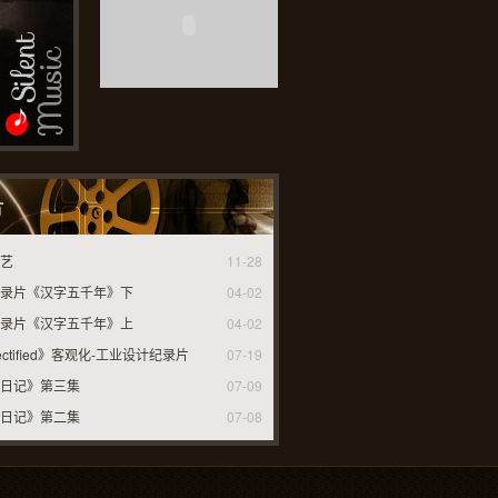
片
艺
11-28
录片《汉字五千年》下
04-02
录片《汉字五千年》上
04-02
ectified》客观化-工业设计纪录片
07-19
日记》第三集
07-09
日记》第二集
07-08