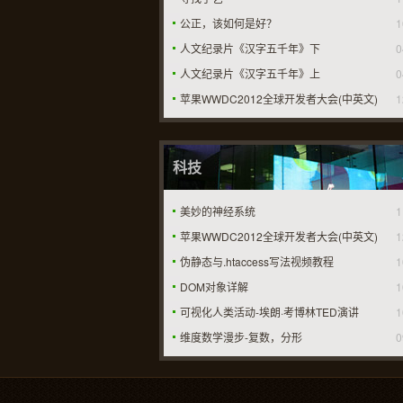
公正，该如何是好？
1
人文纪录片《汉字五千年》下
0
人文纪录片《汉字五千年》上
0
苹果WWDC2012全球开发者大会(中英文)
1
科技
美妙的神经系统
1
苹果WWDC2012全球开发者大会(中英文)
1
伪静态与.htaccess写法视频教程
1
DOM对象详解
1
可视化人类活动-埃朗·考博林TED演讲
1
维度数学漫步-复数，分形
0