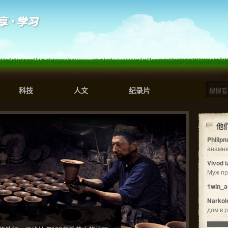
科技
人文
纪录片
他
Philip
анамне
Vivod 
Муж пр
1win_a
Narkol
дом в р
▇▇▇▇