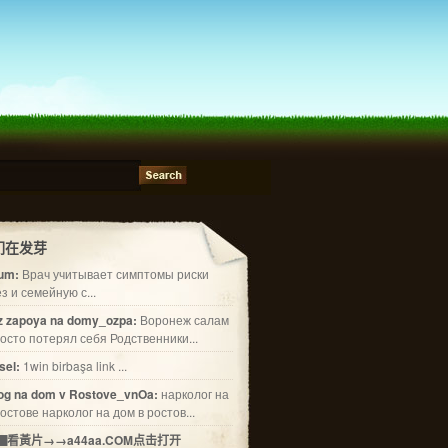
们在发芽
num:
Врач учитывает симптомы риски
з и семейную с...
iz zapoya na domy_ozpa:
Воронеж салам
осто потерял себя Родственники...
sel:
1win birbaşa link ...
og na dom v Rostove_vnOa:
нарколог на
остове нарколог на дом в ростов...
看黃片→→a44aa.COM点击打开