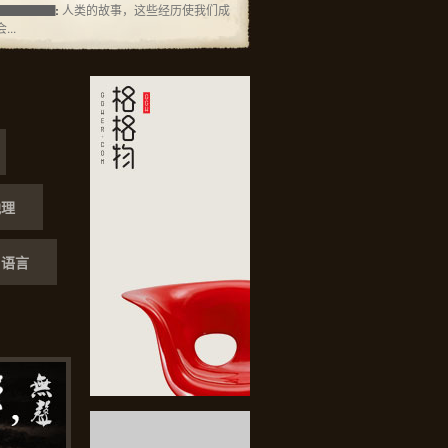
▇▇▇▇▇:
人类的故事，这些经历使我们成
..
22:
打撒发放表发那个你翻翻发发发 :grin:
【 u 7 u . m o m 】幼 女...
22:
说过不发不能都给你你大概男的女的归
 :grin: 【 u 7 u . m o m ...
:
发你还没回复没回复美好没法 :grin: :grin:
 . m o m 】幼 女 ...
:
谁方便不方便耐腐蚀 :grin: :grin: 【 u 7 u .
地理
】幼 女 :raz...
:
第三方代发搞不懂你给你打 :grin: :grin: 【
 m o m 】幼 女 :...
语言