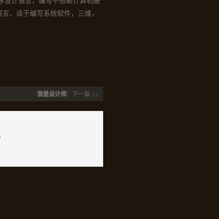
序设计语言，编写不依赖计算机硬
语言，适于编写系统软件，三维，
我是设计师
：下一篇 >>
)