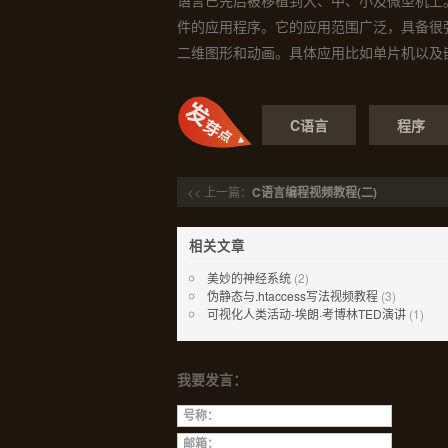
语言已先后被移植到大、中、小及微型机上
件的应用程序。它的应用范围广泛，具备很
二维图形和动画。具体应用比如单片机以及
C语言
程序
<< 上一篇：
C语言编程视频教程(二)
相关文章
美妙的神经系统
(2)
伪静态与.htaccess写法视频教程
(3)
可视化人类活动-埃朗·考博林TED演讲
(1)
我要发言：
号称：
邮箱：